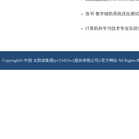
洛书·教学辅助系统优化测
计算机科学与技术专业实训
Copyright© 中国·太阳成集团tyc33455cc(股份有限公司)-官方网站 All Rig