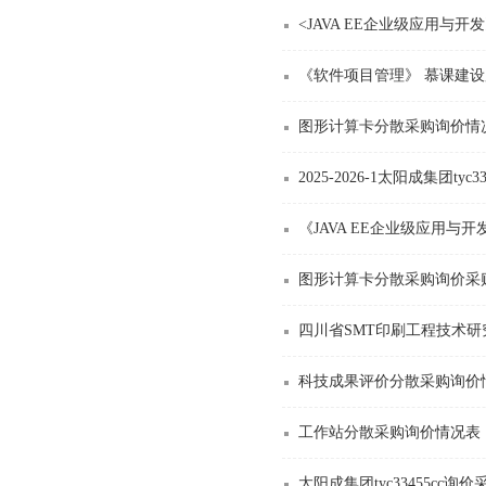
<JAVA EE企业级应用与
《软件项目管理》 慕课建
图形计算卡分散采购询价情
2025-2026-1太阳成集团t
《JAVA EE企业级应用
图形计算卡分散采购询价采
四川省SMT印刷工程技术研
科技成果评价分散采购询价
工作站分散采购询价情况表
太阳成集团tyc33455cc