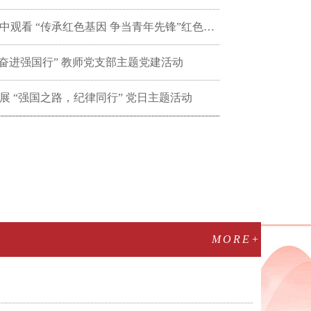
● 太阳成集团tyc33455cc集中观看 “传承红色基因 争当青年先锋”红色典型进高校宣讲活动
砺奋进强国行” 教师党支部主题党建活动
cc开展 “强国之路，纪律同行” 党日主题活动
MORE+