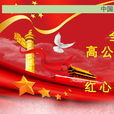
中国
高
红心