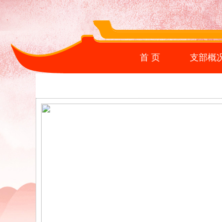
首 页
支部概