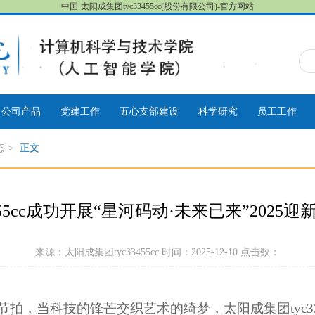
中国·太阳成集团tyc33455cc(股份有限公司)-官方网站
公司产品
党建工作
五心支部建设
科学研究
员工工作
态
>
正文
455cc成功开展“星河码动·未来已来”202
来源：太阳成集团tyc33455cc 时间：2025-12-10 点击数：
拍，当科技的锋芒交织艺术的绮梦，太阳成集团tyc334