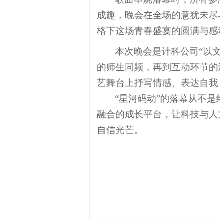
成趣，晚会在全场的意犹未尽
格下这场青春盛宴的圆满与感
本次晚会是计科公司
“以
的师生同频，再到互动环节的
艺舞台上抒写情感、表达自我
“星河码动”的落幕从不
融合的成长平台，让科技与人
自信光芒。