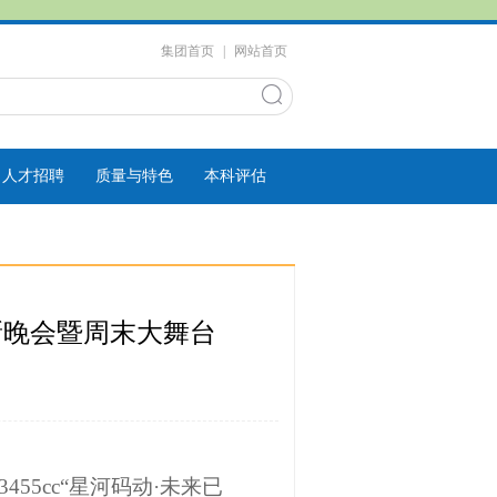
集团首页
|
网站首页
人才招聘
质量与特色
本科评估
5迎新晚会暨周末大舞台
55cc
“星河码动·未来已