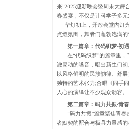
来”
2025
迎新晚会暨周末大舞
春盛宴，不仅是计科学子多元
华灯初上，开放会堂内灯
点燃氛围，舞者们蓬勃饱满的
第一篇章：代码织梦
·初
在
“代码织梦”的篇章里
澈灵动的嗓音，唱出新生们初
以风格鲜明的民族韵律、舒展
独特的艺术张力
;
合唱《同手
人心的演绎让不少观众动容。
第二篇章：码力共振
·青
“码力共振”篇章聚焦青
者默契的配合与极具力量感的