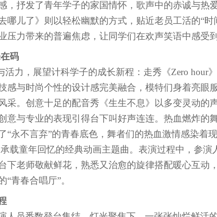
感，抒发了青年学子的家国情怀，歌声中的赤诚与热
去哪儿了》则以轻松幽默的方式，贴近老员工活的“时
业压力带来的普遍焦虑，让同学们在欢声笑语中感受
来在码
意与活力，展望计科学子的成长新程：走秀《
Zero hour
技感与时尚个性的设计感完美融合，模特们身着亮眼
风采。创意十足的配音秀《生生不息》以多变灵动的
创意与专业的表现引得台下叫好声连连。热血燃炸的
了“永不言弃”的青春底色，舞者们的热血激情感染着
了承载童年回忆的经典动画主题曲。表演过程中，参演
台下老师敬献鲜花，熟悉又治愈的旋律搭配暖心互动
的“青春合唱厅”。
程
演人员悉数登台集结，灯光聚焦下，一张张灿烂鲜活