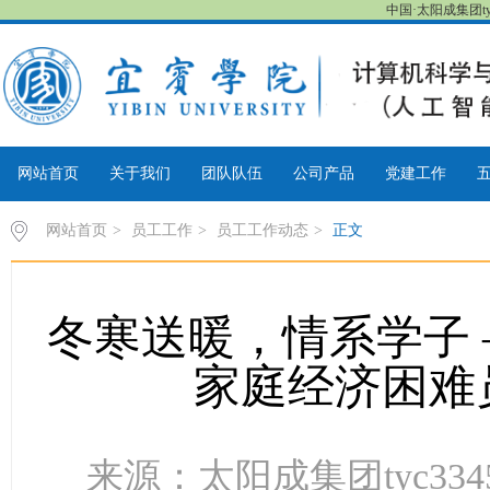
中国·太阳成集团ty
网站首页
关于我们
团队队伍
公司产品
党建工作
网站首页
>
员工工作
>
员工工作动态
>
正文
冬寒送暖，情系学子
家庭经济困难
来源：太阳成集团tyc33455