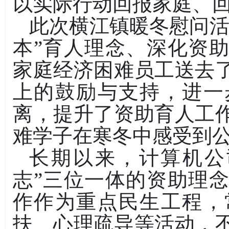
以实际行动回报家庭、
此次横江镇暖冬慰问
本”育人理念、深化资
家庭经济困难员工送去
上的鼓励与支持，进一
离，提升了资助育人工
难学子在寒冬中感受到
长期以来，计算机公
志”三位一体的资助理
作作为重点民生工程，
扶、心理疏导等活动，