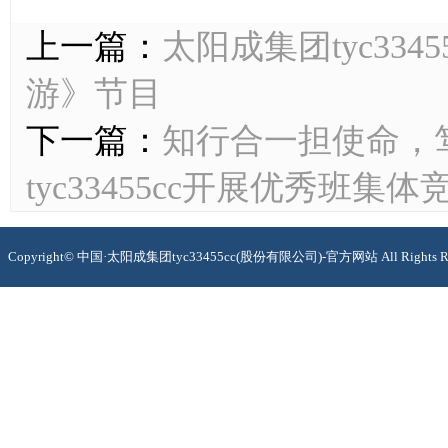
上一篇：
太阳成集团tyc33
游》节目
下一篇：
知行合一担使命，
tyc33455cc开展优秀班集
Copyright© 中国·太阳成集团tyc33455cc(股份有限公司)-官方网站 All Rig