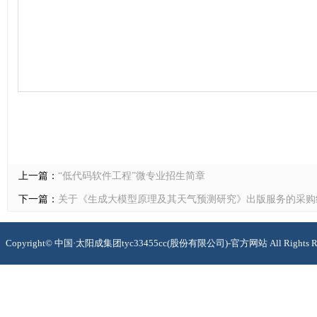
上一篇：
“低代码软件工程”微专业招生简章
下一篇：
关于《生成大模型原理及其天气预测研究》出版服务的采购
Copyright© 中国·太阳成集团tyc33455cc(股份有限公司)-官方网站 All Rig