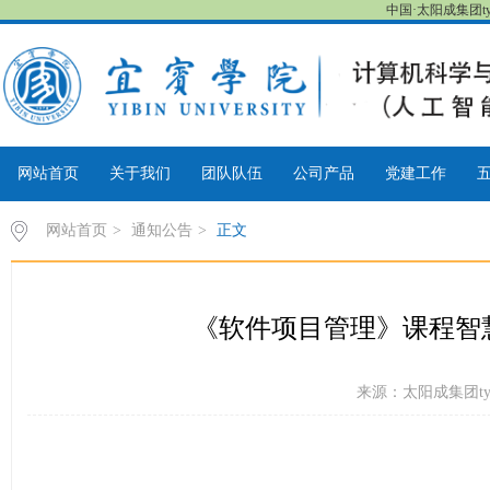
中国·太阳成集团ty
网站首页
关于我们
团队队伍
公司产品
党建工作
网站首页
>
通知公告
>
正文
《软件项目管理》课程智
来源：太阳成集团tyc3