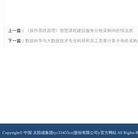
上一篇：
《操作系统原理》智慧课程建设服务分散采购询价情况表
下一篇：
数据科学与大数据技术专业科研和员工竞赛计算卡询价采购
Copyright© 中国·太阳成集团tyc33455cc(股份有限公司)-官方网站 All Rig