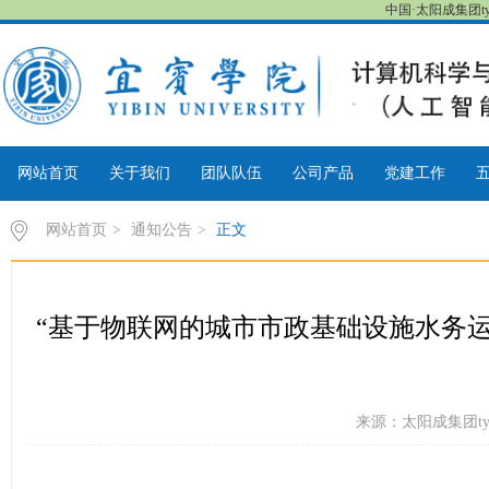
中国·太阳成集团ty
网站首页
关于我们
团队队伍
公司产品
党建工作
网站首页
>
通知公告
>
正文
“基于物联网的城市市政基础设施水务
来源：太阳成集团tyc3