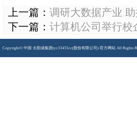
上一篇：
调研大数据产业 
下一篇：
计算机公司举行校
Copyright© 中国·太阳成集团tyc33455cc(股份有限公司)-官方网站 All Rig