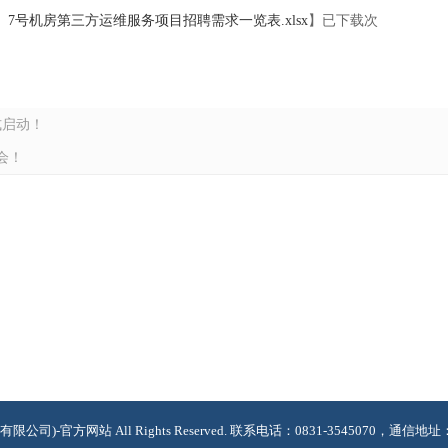
7号机房第三方运维服务项目招聘需求一览表.xlsx
】已下载
次
式启动！
会！
(股份有限公司)-官方网站 All Rights Reserved. 联系电话：0831-3545070