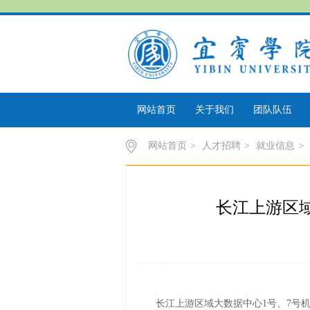
网站首页
关于我们
团队队伍
网站首页
>
人才招聘
>
就业信息
>
长江上游区
长江上游区域大数据中心1号、7号