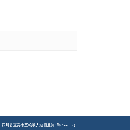
，通信地址：四川省宜宾市五粮液大道酒圣路8号(644007)